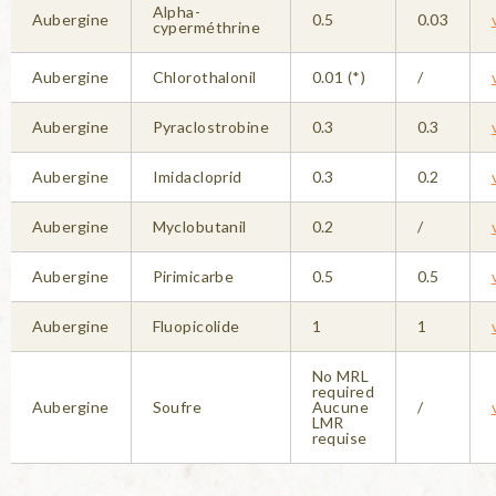
Alpha-
Aubergine
0.5
0.03
cyperméthrine
Aubergine
Chlorothalonil
0.01 (*)
/
Aubergine
Pyraclostrobine
0.3
0.3
Aubergine
Imidacloprid
0.3
0.2
Aubergine
Myclobutanil
0.2
/
Aubergine
Pirimicarbe
0.5
0.5
Aubergine
Fluopicolide
1
1
No MRL
required
Aubergine
Soufre
Aucune
/
LMR
requise
Pages