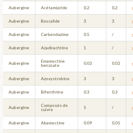
Aubergine
Acétamipride
0.2
0.2
Aubergine
Boscalide
3
3
Aubergine
Carbendazime
0.5
/
Aubergine
Azadirachtine
1
/
Emamectine
Aubergine
0.02
0.02
benzoate
Aubergine
Azoxystrobine
3
3
Aubergine
Bifenthrine
0.3
0.3
Composés de
Aubergine
5
/
cuivre
Aubergine
Abamectine
0.09
0.05