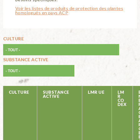
Voir les listes de produits de protection des plantes
homologués en pays ACP
CULTURE
SUBSTANCE ACTIVE
CULTURE
SUBSTANCE
LMR UE
LM
ACTIVE
R
CO
DEX