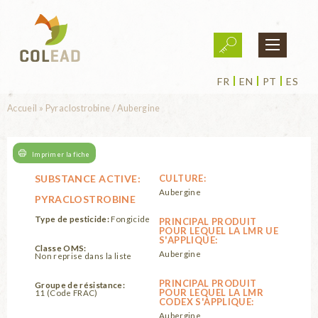
Aller au contenu principal
FR
EN
PT
ES
Vous êtes ici
Accueil
»
Pyraclostrobine / Aubergine
Imprimer la fiche
SUBSTANCE ACTIVE:
CULTURE:
Aubergine
PYRACLOSTROBINE
Type de pesticide:
Fongicide
PRINCIPAL PRODUIT
POUR LEQUEL LA LMR UE
S'APPLIQUE:
Classe OMS:
Aubergine
Non reprise dans la liste
PRINCIPAL PRODUIT
Groupe de résistance:
POUR LEQUEL LA LMR
11 (Code FRAC)
CODEX S'APPLIQUE:
Aubergine