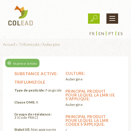
Aller au contenu principal
FR
EN
PT
ES
Vous êtes ici
Accueil
»
Triflumizole / Aubergine
Imprimer la fiche
SUBSTANCE ACTIVE:
CULTURE:
Aubergine
TRIFLUMIZOLE
Type de pesticide:
Fongicide
PRINCIPAL PRODUIT
POUR LEQUEL LA LMR UE
S'APPLIQUE:
Classe OMS:
II
Aubergine
Groupe de résistance:
PRINCIPAL PRODUIT
3 (Code FRAC)
POUR LEQUEL LA LMR
CODEX S'APPLIQUE:
Statut UE:
Non approuvée
/