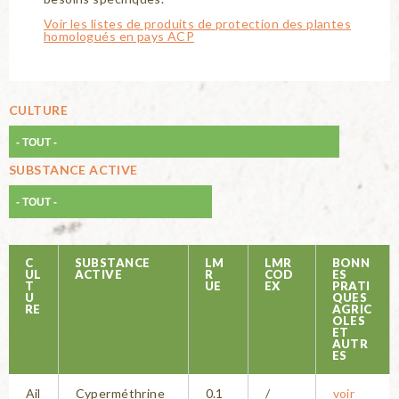
Voir les listes de produits de protection des plantes
homologués en pays ACP
CULTURE
SUBSTANCE ACTIVE
C
SUBSTANCE
LM
LMR
BONN
UL
ACTIVE
R
COD
ES
T
UE
EX
PRATI
U
QUES
RE
AGRIC
OLES
ET
AUTR
ES
Ail
Cyperméthrine
0.1
/
voir