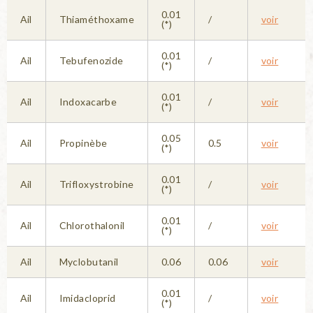
0.01
Ail
Thiaméthoxame
/
voir
(*)
0.01
Ail
Tebufenozide
/
voir
(*)
0.01
Ail
Indoxacarbe
/
voir
(*)
0.05
Ail
Propinèbe
0.5
voir
(*)
0.01
Ail
Trifloxystrobine
/
voir
(*)
0.01
Ail
Chlorothalonil
/
voir
(*)
Ail
Myclobutanil
0.06
0.06
voir
0.01
Ail
Imidacloprid
/
voir
(*)