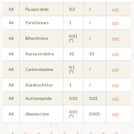
Ail
Fluopicolide
0.3
/
voir
Ail
Pyréthrines
1
/
voir
0.01
Ail
Bifenthrine
/
voir
(*)
Ail
Azoxystrobine
10
10
voir
0.1
Ail
Carbendazime
/
voir
(*)
Ail
Azadirachtine
1
/
voir
Ail
Acétamipride
0.02
0.02
voir
0.01
Ail
Abamectine
0.005
voir
(*)
Pages
1
2
3
4
5
6
7
8
9
…