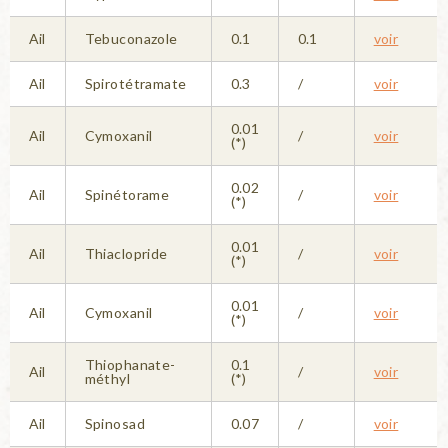
Ail
Tebuconazole
0.1
0.1
voir
Ail
Spirotétramate
0.3
/
voir
0.01
Ail
Cymoxanil
/
voir
(*)
0.02
Ail
Spinétorame
/
voir
(*)
0.01
Ail
Thiaclopride
/
voir
(*)
0.01
Ail
Cymoxanil
/
voir
(*)
Thiophanate-
0.1
Ail
/
voir
méthyl
(*)
Ail
Spinosad
0.07
/
voir