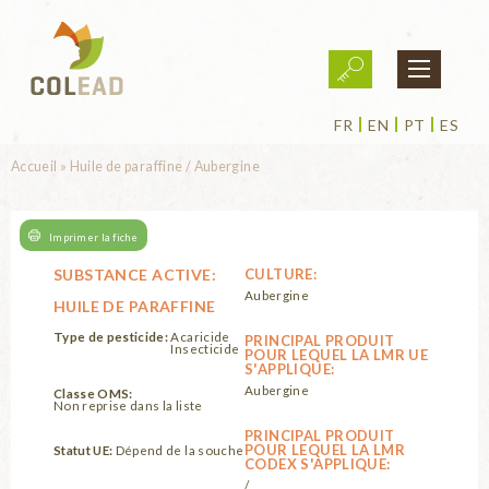
Aller au contenu principal
FR
EN
PT
ES
Vous êtes ici
Accueil
»
Huile de paraffine / Aubergine
Imprimer la fiche
SUBSTANCE ACTIVE:
CULTURE:
Aubergine
HUILE DE PARAFFINE
Type de pesticide:
Acaricide
PRINCIPAL PRODUIT
Insecticide
POUR LEQUEL LA LMR UE
S'APPLIQUE:
Aubergine
Classe OMS:
Non reprise dans la liste
PRINCIPAL PRODUIT
POUR LEQUEL LA LMR
Statut UE:
Dépend de la souche
CODEX S'APPLIQUE:
/