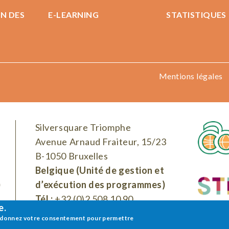
N DES
E-LEARNING
STATISTIQUES
Mentions légales
Silversquare Triomphe
Avenue Arnaud Fraiteur, 15/23
B-1050 Bruxelles
Belgique (Unité de gestion et
)
d’exécution des programmes)
Tél :
+32 (0)2 508 10 90
e.
ous donnez votre consentement pour permettre