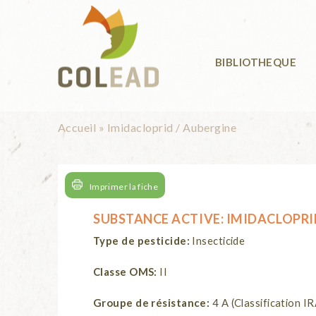
Aller au contenu principal
BIBLIOTHEQUE
Vous êtes ici
Accueil
»
Imidacloprid / Aubergine
Imprimer la fiche
SUBSTANCE ACTIVE:
IMIDACLOPRI
Type de pesticide:
Insecticide
Classe OMS:
II
Groupe de résistance:
4 A (Classification I