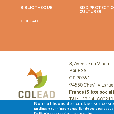
BIBLIOTHEQUE
BDD PROTECTIO
CULTURES
COLEAD
3, Avenue du Viaduc
Bât B3A
CP 90761
94550 Chevilly Larue
France (Siège social
Tél :
+33 1 41800210
Nous utilisons des cookies sur ce sit
En cliquant sur n’importe quel lien de cette page v
l’utilisation des cookies.
En savoir plus