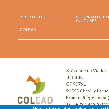
BIBLIOTHEQUE
BDD PROTECTIO
CULTURES
COLEAD
3, Avenue du Viaduc
Bât B3A
CP 90761
94550 Chevilly Larue
France (Siège social
Tél :
+33 1 41800210
Nous utilisons des cookies sur ce sit