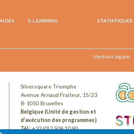
N DES
E-LEARNING
STATISTIQUES
Mentions légales
Silversquare Triomphe
Avenue Arnaud Fraiteur, 15/23
B-1050 Bruxelles
Belgique (Unité de gestion et
)
d’exécution des programmes)
Tél :
+32 (0)2 508 10 90
e.