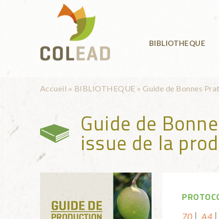
Aller au contenu principal
BIBLIOTHEQUE
Vous êtes ici
Accueil
»
BIBLIOTHEQUE
»
Guide de Bonnes Prat
Guide de Bonne
issue de la pro
PROTOCO
70
A4