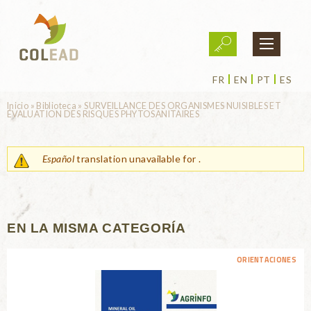
Pasar al contenido principal
FR
EN
PT
ES
Usted está aquí
Inicio
»
Biblioteca
»
SURVEILLANCE DES ORGANISMES NUISIBLES ET
ÉVALUATION DES RISQUES PHYTOSANITAIRES
Español
translation unavailable for
.
EN LA MISMA CATEGORÍA
ORIENTACIONES