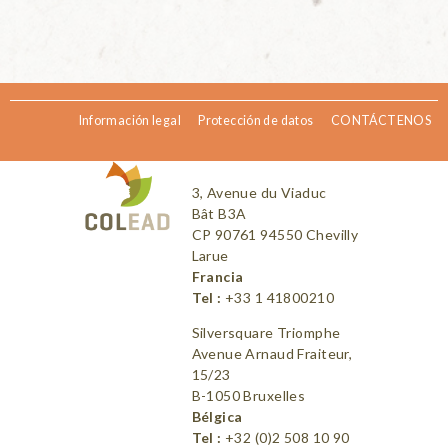
Información legal
Protección de datos
CONTÁCTENOS
3, Avenue du Viaduc
Bât B3A
CP 90761 94550 Chevilly
Larue
Francia
Tel :
+33 1 41800210
Silversquare Triomphe
Avenue Arnaud Fraiteur,
15/23
B-1050 Bruxelles
Bélgica
Tel :
+32 (0)2 508 10 90