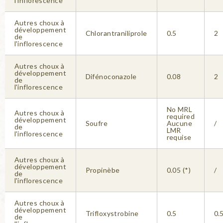
l'inflorescence
Autres choux à
développement
Chlorantraniliprole
0.5
2
de
l'inflorescence
Autres choux à
développement
Difénoconazole
0.08
2
de
l'inflorescence
No MRL
Autres choux à
required
développement
Soufre
Aucune
/
de
LMR
l'inflorescence
requise
Autres choux à
développement
Propinèbe
0.05 (*)
/
de
l'inflorescence
Autres choux à
développement
Trifloxystrobine
0.5
0.
de