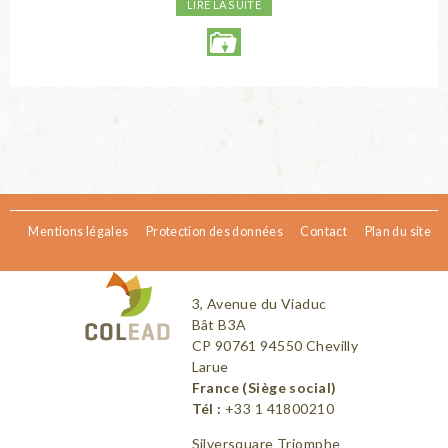
LIRE LA SUITE
Mentions légales
Protection des données
Contact
Plan du site
3, Avenue du Viaduc
Bât B3A
CP 90761 94550 Chevilly
Larue
France (Siège social)
Tél :
+33 1 41800210
Silversquare Triomphe