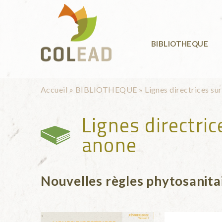
Aller au contenu principal
BIBLIOTHEQUE
Vous êtes ici
Accueil
»
BIBLIOTHEQUE
»
Lignes directrices su
Lignes directric
anone
Nouvelles règles phytosanita