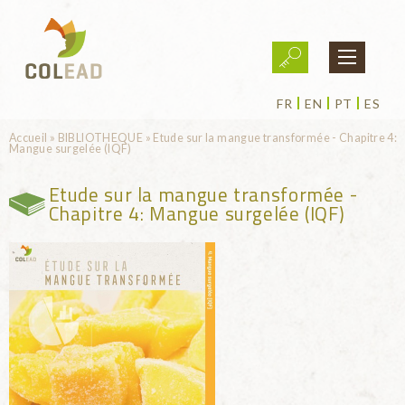
Aller au contenu principal
FR
EN
PT
ES
Vous êtes ici
Accueil
»
BIBLIOTHEQUE
»
Etude sur la mangue transformée - Chapitre 4:
Mangue surgelée (IQF)
Etude sur la mangue transformée -
Chapitre 4: Mangue surgelée (IQF)