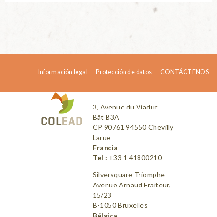
Información legal
Protección de datos
CONTÁCTENOS
3, Avenue du Viaduc
Bât B3A
CP 90761 94550 Chevilly
Larue
Francia
Tel :
+33 1 41800210
Silversquare Triomphe
Avenue Arnaud Fraiteur,
15/23
B-1050 Bruxelles
Bélgica