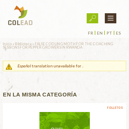
Pasar al contenido principal
FR
EN
PT
ES
Usted está aquí
Inicio
»
Biblioteca
»
FALSE CODLING MOTH FOR THE COACHING
SESSIONS FOR PEPPER GROWERS IN RWANDA
Español
translation unavailable for
.
EN LA MISMA CATEGORÍA
FOLLETOS