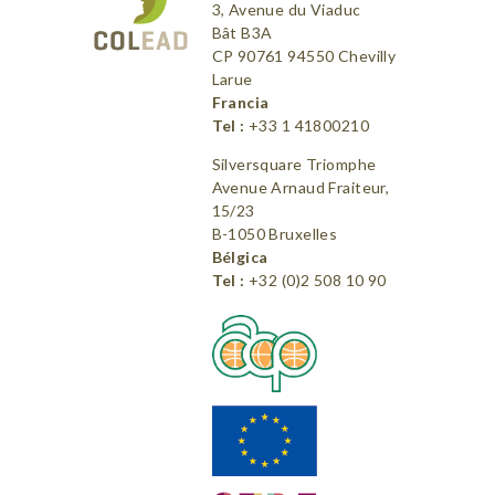
3, Avenue du Viaduc
Bât B3A
CP 90761 94550 Chevilly
Larue
Francia
Tel :
+33 1 41800210
Silversquare Triomphe
Avenue Arnaud Fraiteur,
15/23
B-1050 Bruxelles
Bélgica
Tel :
+32 (0)2 508 10 90