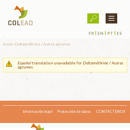
Pasar al contenido principal
FR
EN
PT
ES
Usted está aquí
Inicio
»
Deltaméthrine / Autres agrumes
Español
translation unavailable for
Deltaméthrine / Autres
agrumes
.
Información legal
Protección de datos
CONTÁCTENOS